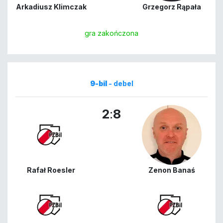
Arkadiusz Klimczak
Grzegorz Rąpała
gra zakończona
9-bil
- debel
2
:
8
Rafał Roesler
Zenon Banaś