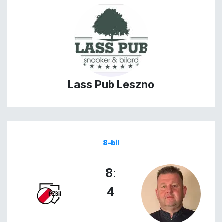
Lass Pub Leszno
8-bil
8
:
4