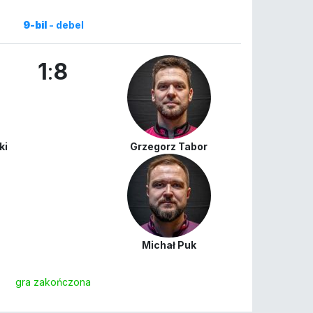
9-bil
- debel
1
:
8
ki
Grzegorz Tabor
Michał Puk
gra zakończona