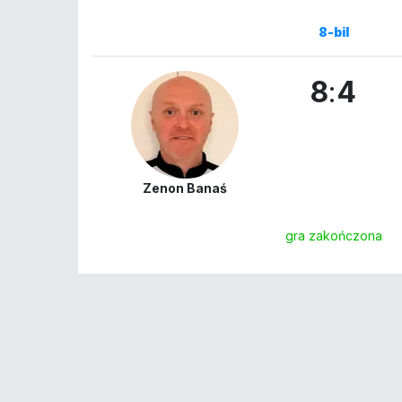
8-bil
8
:
4
Zenon Banaś
gra zakończona