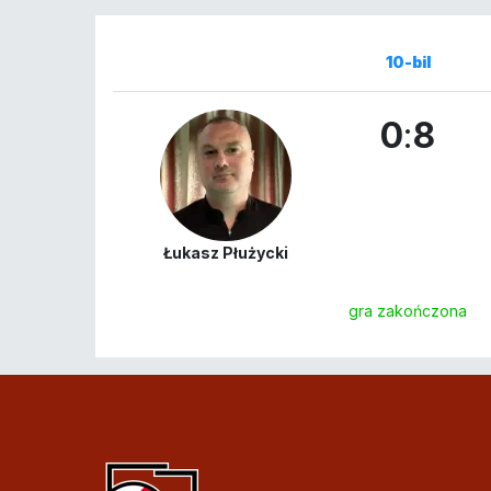
10-bil
0
:
8
Łukasz Płużycki
gra zakończona