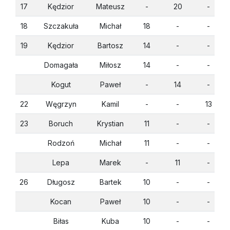
17
Kędzior
Mateusz
-
20
-
18
Szczakuła
Michał
18
-
-
19
Kędzior
Bartosz
14
-
-
Domagała
Miłosz
14
-
-
Kogut
Paweł
-
14
-
22
Węgrzyn
Kamil
-
-
13
23
Boruch
Krystian
11
-
-
Rodzoń
Michał
11
-
-
Lepa
Marek
-
11
-
26
Długosz
Bartek
10
-
-
Kocan
Paweł
10
-
-
Biłas
Kuba
10
-
-