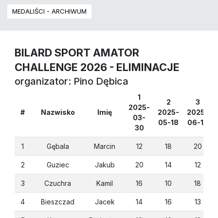
MEDALIŚCI - ARCHIWUM
BILARD SPORT AMATOR
CHALLENGE 2026 - ELIMINACJE
organizator:
Pino Dębica
1
2
3
2025-
#
Nazwisko
Imię
2025-
2025-
03-
05-18
06-15
30
1
Gębala
Marcin
12
18
20
2
Guziec
Jakub
20
14
12
3
Czuchra
Kamil
16
10
18
4
Bieszczad
Jacek
14
16
13