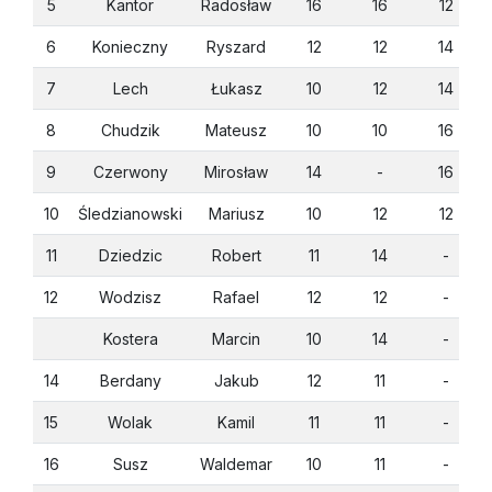
5
Kantor
Radosław
16
16
12
6
Konieczny
Ryszard
12
12
14
7
Lech
Łukasz
10
12
14
8
Chudzik
Mateusz
10
10
16
9
Czerwony
Mirosław
14
-
16
10
Śledzianowski
Mariusz
10
12
12
11
Dziedzic
Robert
11
14
-
12
Wodzisz
Rafael
12
12
-
Kostera
Marcin
10
14
-
14
Berdany
Jakub
12
11
-
15
Wolak
Kamil
11
11
-
16
Susz
Waldemar
10
11
-