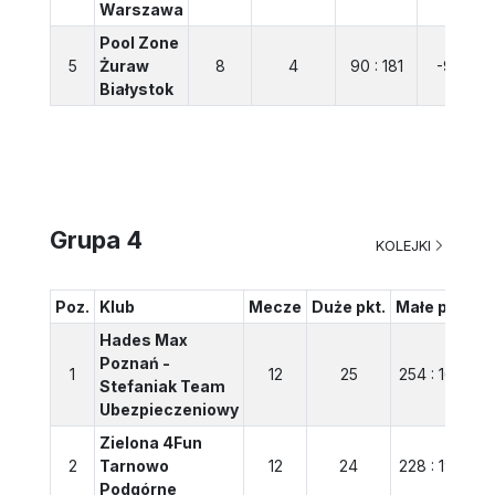
Warszawa
Pool Zone
5
Żuraw
8
4
90 : 181
-91
Białystok
Grupa 4
KOLEJKI
Poz.
Klub
Mecze
Duże pkt.
Małe pkt.
Bi
Hades Max
Poznań -
1
12
25
254 : 168
Stefaniak Team
Ubezpieczeniowy
Zielona 4Fun
2
Tarnowo
12
24
228 : 196
Podgórne