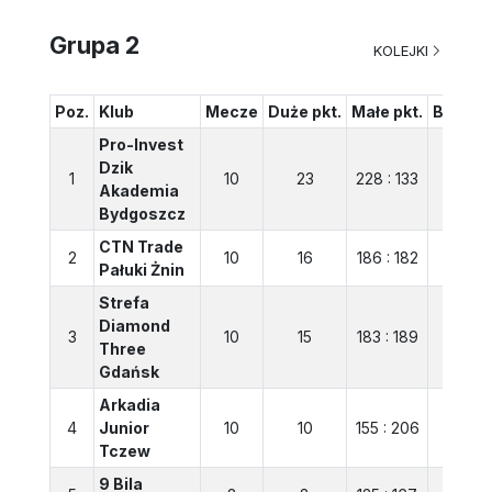
Grupa 2
KOLEJKI
Poz.
Klub
Mecze
Duże pkt.
Małe pkt.
Bilans
Pro-Invest
Dzik
1
10
23
228 : 133
95
Akademia
Bydgoszcz
CTN Trade
2
10
16
186 : 182
4
Pałuki Żnin
Strefa
Diamond
3
10
15
183 : 189
-6
Three
Gdańsk
Arkadia
4
Junior
10
10
155 : 206
-51
Tczew
9 Bila