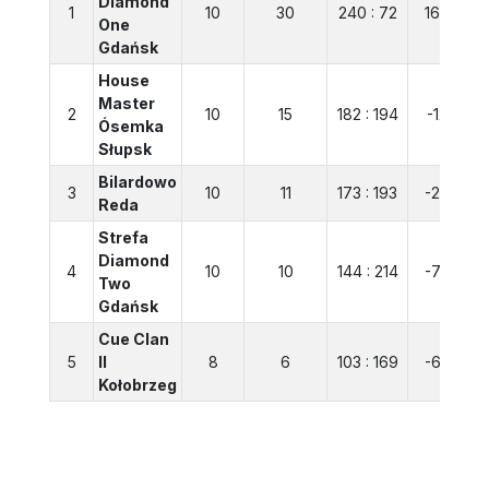
Diamond
1
10
30
240 : 72
168
One
Gdańsk
House
Master
2
10
15
182 : 194
-12
Ósemka
Słupsk
Bilardowo
3
10
11
173 : 193
-20
Reda
Strefa
Diamond
4
10
10
144 : 214
-70
Two
Gdańsk
Cue Clan
5
II
8
6
103 : 169
-66
Kołobrzeg