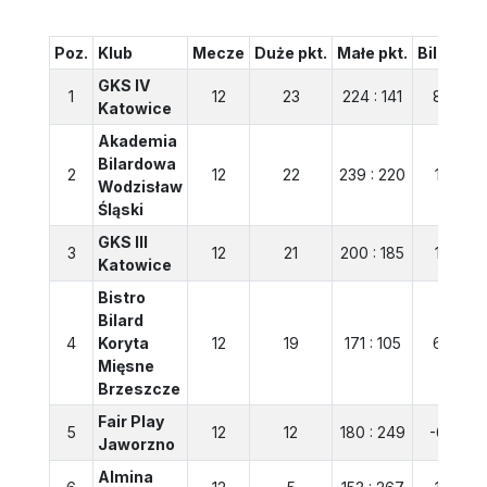
Poz.
Klub
Mecze
Duże pkt.
Małe pkt.
Bilans
GKS IV
1
12
23
224 : 141
83
Katowice
Akademia
Bilardowa
2
12
22
239 : 220
19
Wodzisław
Śląski
GKS III
3
12
21
200 : 185
15
Katowice
Bistro
Bilard
4
Koryta
12
19
171 : 105
66
Mięsne
Brzeszcze
Fair Play
5
12
12
180 : 249
-69
Jaworzno
Almina