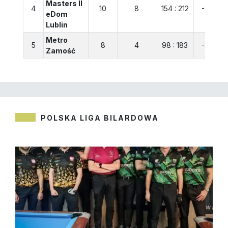
Masters II
4
10
8
154 : 212
-58
eDom
Lublin
Metro
5
8
4
98 : 183
-85
Zamość
POLSKA LIGA BILARDOWA