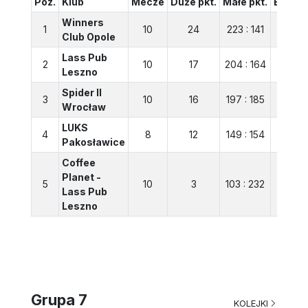
Poz.
Klub
Mecze
Duże pkt.
Małe pkt.
Bilans
Winners
1
10
24
223 : 141
82
Club Opole
Lass Pub
2
10
17
204 : 164
40
Leszno
Spider II
3
10
16
197 : 185
12
Wrocław
LUKS
4
8
12
149 : 154
-5
Pakosławice
Coffee
Planet -
5
10
3
103 : 232
-129
Lass Pub
Leszno
Grupa 7
KOLEJKI