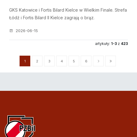
GKS Katowice i Fortis Bilard Kielce w Wielkim Finale. Strefa
Łódź i Fortis Bilard II Kielce zagrają o brąz.
2026-06-15
artykuły:
1-3
z
423
1
2
3
4
5
6