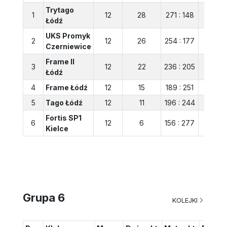
Trytago
1
12
28
271 : 148
123
Łódź
UKS Promyk
2
12
26
254 : 177
77
Czerniewice
Frame II
3
12
22
236 : 205
31
Łódź
4
Frame Łódź
12
15
189 : 251
-62
5
Tago Łódź
12
11
196 : 244
-48
Fortis SP1
6
12
6
156 : 277
-121
Kielce
Grupa 6
KOLEJKI