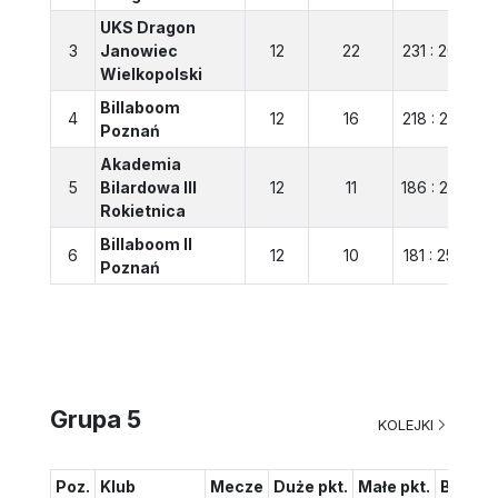
UKS Dragon
3
Janowiec
12
22
231 : 206
Wielkopolski
Billaboom
4
12
16
218 : 225
Poznań
Akademia
5
Bilardowa III
12
11
186 : 244
Rokietnica
Billaboom II
6
12
10
181 : 259
Poznań
Grupa 5
KOLEJKI
Poz.
Klub
Mecze
Duże pkt.
Małe pkt.
Bilans