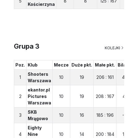
5
8
8
125 : 167
-42
Kościerzyna
Grupa 3
KOLEJKI
Poz.
Klub
Mecze
Duże pkt.
Małe pkt.
Bilans
Shooters
1
10
19
206 : 161
45
Warszawa
ekantor.pl
2
Pictures
10
19
208 : 167
41
Warszawa
SKB
3
10
16
185 : 196
-11
Mrągowo
Eighty
4
Nine
10
14
200 : 184
16