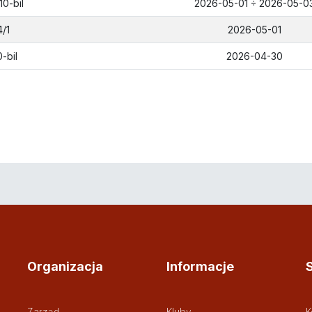
10-bil
2026-05-01 ÷ 2026-05-0
4/1
2026-05-01
0-bil
2026-04-30
Organizacja
Informacje
Zarząd
Kluby
K