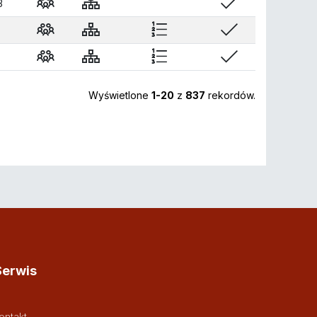
3
Wyświetlone
1-20
z
837
rekordów.
Serwis
ontakt