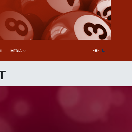
l
MEDIA
T