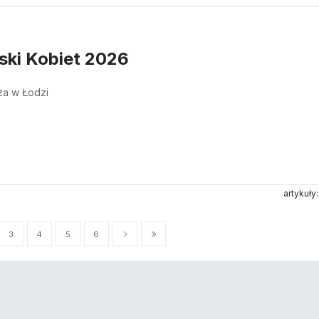
ski Kobiet 2026
sza w Łodzi
artykuły
3
4
5
6