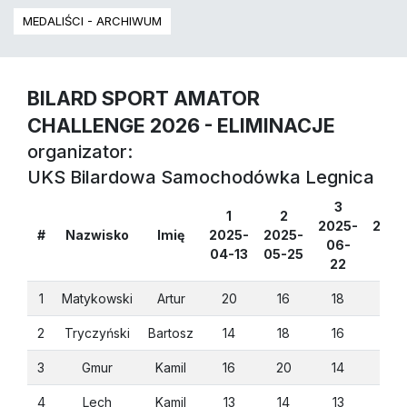
MEDALIŚCI - ARCHIWUM
BILARD SPORT AMATOR
CHALLENGE 2026 - ELIMINACJE
organizator:
UKS Bilardowa Samochodówka Legnica
3
4
1
2
2025-
2025
#
Nazwisko
Imię
2025-
2025-
06-
09-
04-13
05-25
22
07
1
Matykowski
Artur
20
16
18
20
2
Tryczyński
Bartosz
14
18
16
16
3
Gmur
Kamil
16
20
14
14
4
Lech
Kamil
13
14
13
16