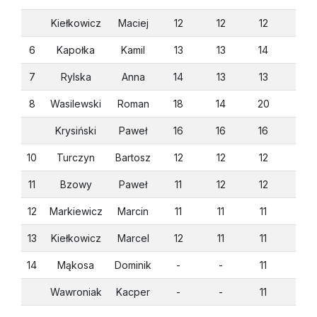
Kiełkowicz
Maciej
12
12
12
13
6
Kapołka
Kamil
13
13
14
18
7
Rylska
Anna
14
13
13
14
8
Wasilewski
Roman
18
14
20
-
Krysiński
Paweł
16
16
16
-
10
Turczyn
Bartosz
12
12
12
12
11
Bzowy
Paweł
11
12
12
12
12
Markiewicz
Marcin
11
11
11
13
13
Kiełkowicz
Marcel
12
11
11
12
14
Mąkosa
Dominik
-
-
11
11
Wawroniak
Kacper
-
-
11
11