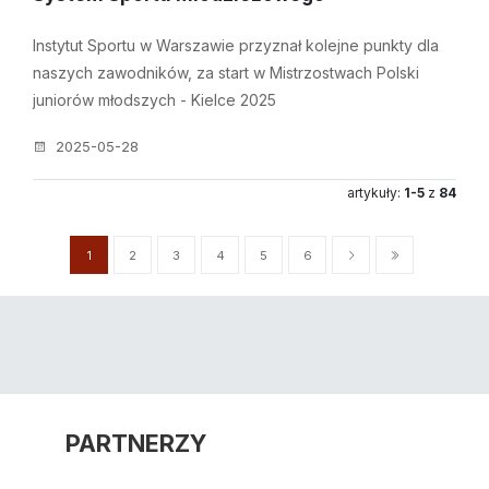
Instytut Sportu w Warszawie przyznał kolejne punkty dla
naszych zawodników, za start w Mistrzostwach Polski
juniorów młodszych - Kielce 2025
2025-05-28
artykuły:
1-5
z
84
1
2
3
4
5
6
PARTNERZY