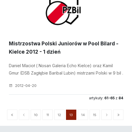
Mistrzostwa Polski Juniorów w Pool Bilard -
Kielce 2012 - 1 dzień
Daniel Macioł ( Nosan Galeria Echo Kielce) oraz Kamil
Gmur (DSB Zagłębie Baribal Lubin) mistrzami Polski w 9 bil .
2012-04-20
artykuły:
61-65
z
84
10
11
12
13
14
15