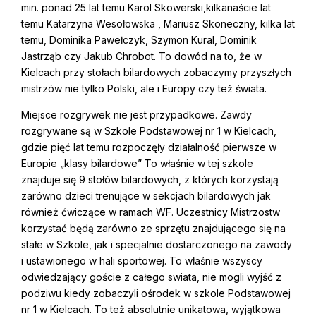
min. ponad 25 lat temu Karol Skowerski,kilkanaście lat
temu Katarzyna Wesołowska , Mariusz Skoneczny, kilka lat
temu, Dominika Pawełczyk, Szymon Kural, Dominik
Jastrząb czy Jakub Chrobot. To dowód na to, że w
Kielcach przy stołach bilardowych zobaczymy przyszłych
mistrzów nie tylko Polski, ale i Europy czy też świata.
Miejsce rozgrywek nie jest przypadkowe. Zawdy
rozgrywane są w Szkole Podstawowej nr 1 w Kielcach,
gdzie pięć lat temu rozpoczęły działalność pierwsze w
Europie „klasy bilardowe” To właśnie w tej szkole
znajduje się 9 stołów bilardowych, z których korzystają
zarówno dzieci trenujące w sekcjach bilardowych jak
również ćwiczące w ramach WF. Uczestnicy Mistrzostw
korzystać będą zarówno ze sprzętu znajdującego się na
stałe w Szkole, jak i specjalnie dostarczonego na zawody
i ustawionego w hali sportowej. To właśnie wszyscy
odwiedzający goście z całego swiata, nie mogli wyjść z
podziwu kiedy zobaczyli ośrodek w szkole Podstawowej
nr 1 w Kielcach. To też absolutnie unikatowa, wyjątkowa