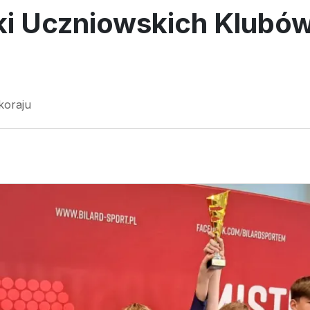
ki Uczniowskich Klubó
koraju