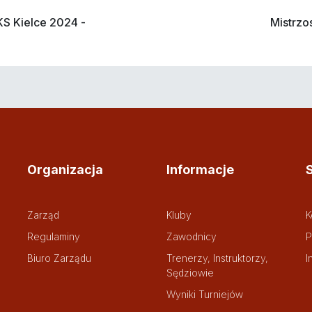
KS Kielce 2024 -
Mistrzo
Organizacja
Informacje
Zarząd
Kluby
K
Regulaminy
Zawodnicy
P
Biuro Zarządu
Trenerzy, Instruktorzy,
I
Sędziowie
Wyniki Turniejów