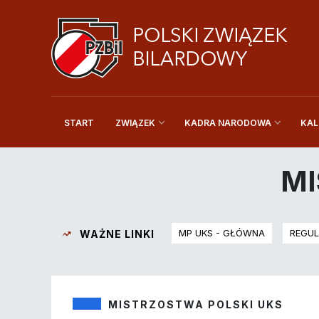
START
KAL
ZWIĄZEK
KADRA NARODOWA
MI
MP UKS - GŁÓWNA
REGUL
WAŻNE LINKI
MISTRZOSTWA POLSKI UKS