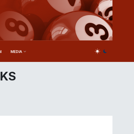
l
MEDIA
UKS