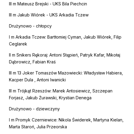
III m Mateusz Brejski - UKS Bila Piechcin
III m Jakub Wiórek - UKS Arkadia Tczew
Drużynowo - chłopcy
I m Arkadia Tczew: Bartłomiej Cyman, Jakub Wiórek, Filip
Ceglarek
II m Snikers Rękoraj: Antoni Stępień, Patryk Kafar, Mikołaj
Dąbrowicz, Fabian Kraś
III m 13 Joker Tomaszów Mazowiecki: Władysław Habiera,
Kacper Dula , Antoni Iwanicki
III m Trójkąt Rzeszów: Marek Antosiewicz, Szczepan
Forjasz, Jakub Żurawski, Krystian Denega
Drużynowo - dziewczyny
I m Promyk Czerniewice: Nikola Świderek, Martyna Kielan,
Marta Staroń, Julia Przeorska