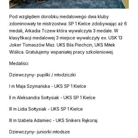
Pod względem dorobku medalowego dwa kluby
zdominowały te mistrzostwa: SP 1 Kielce zdobywając aż 6
medali, Arkadia Tczew która wywalczyła 3 medale. W
klasyfikacji medalowej 3 miejsce wywalczyły ex. USK 13
Joker Tomaszów Maz. UKS Bila Piechcin, UKS Miłek
Wiślica. Gratulujemy wspaniałej pracy szkoleniowej.
Medaliści
Dziewczyny- pupilki / młodziczki
I m Maja Szymańska - UKS SP 1 Kielce
II m Aleksandra Sołtysiak - UKS SP 1 Kielce
III m Lidia Sołtysiak - UKS SP 1 Kielce
III m Izabela Adamiec - UKS Snikers Rękoraj
Dziewczyny- juniorki młodsze