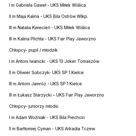
I m Gabriela Gaweł - UKS Miłek Wiślica
II m Maja Kalina - UKS Bila Ostrów Wlkp.
III m Natalia Kwiecień - UKS Miłek Wiślica
III m Kalina Plichta - UKS Fair Play Jaworzno
Chłopcy- pupil / młodzik
I m Antoni Iwanicki - UKS 13 Joker Tomaszów
II m Oliwier Sobczyk- UKS SP 1 Kielce
III m Antoni Jamróz - UKS SP 1 Kielce
III m Łukasz Starzycki – UKS Fair Play Jaworzno
Chłopcy- juniorzy młodsi
I m Adam Woźniak - UKS Bila Piechcin
II m Bartłomiej Cyman - UKS Arkadia Tczew