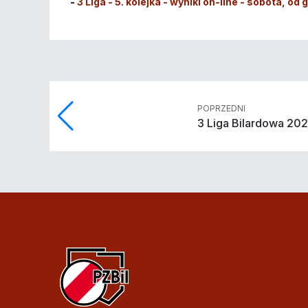
-
3 Liga - 5. kolejka - wyniki on-line - sobota, od
POPRZEDNI
3 Liga Bilardowa 20