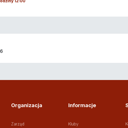
 godziny 12:00
26
Organizacja
Informacje
Zarząd
Kluby
K