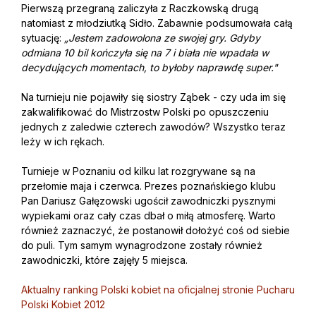
Pierwszą przegraną zaliczyła z Raczkowską drugą
natomiast z młodziutką Sidło. Zabawnie podsumowała całą
sytuację:
„Jestem zadowolona ze swojej gry. Gdyby
odmiana 10 bil kończyła się na 7 i biała nie wpadała w
decydujących momentach, to byłoby naprawdę super."
Na turnieju nie pojawiły się siostry Ząbek - czy uda im się
zakwalifikować do Mistrzostw Polski po opuszczeniu
jednych z zaledwie czterech zawodów? Wszystko teraz
leży w ich rękach.
Turnieje w Poznaniu od kilku lat rozgrywane są na
przełomie maja i czerwca. Prezes poznańskiego klubu
Pan Dariusz Gałęzowski ugościł zawodniczki pysznymi
wypiekami oraz cały czas dbał o miłą atmosferę. Warto
również zaznaczyć, że postanowił dołożyć coś od siebie
do puli. Tym samym wynagrodzone zostały również
zawodniczki, które zajęły 5 miejsca.
Aktualny ranking Polski kobiet na oficjalnej stronie Pucharu
Polski Kobiet 2012