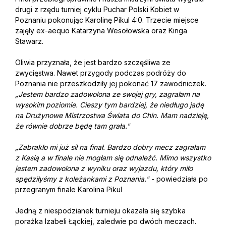
drugi z rzędu turniej cyklu Puchar Polski Kobiet w
Poznaniu pokonując Karolinę Pikul 4:0. Trzecie miejsce
zajęły ex-aequo Katarzyna Wesołowska oraz Kinga
Stawarz.
Oliwia przyznała, że jest bardzo szczęśliwa ze
zwycięstwa. Nawet przygody podczas podróży do
Poznania nie przeszkodziły jej pokonać 17 zawodniczek.
„Jestem bardzo zadowolona ze swojej gry, zagrałam na
wysokim poziomie. Cieszy tym bardziej, że niedługo jadę
na Drużynowe Mistrzostwa Świata do Chin. Mam nadzieję,
że równie dobrze będę tam grała."
„Zabrakło mi już sił na finał. Bardzo dobry mecz zagrałam
z Kasią a w finale nie mogłam się odnaleźć. Mimo wszystko
jestem zadowolona z wyniku oraz wyjazdu, który miło
spędziłyśmy z koleżankami z Poznania."
- powiedziała po
przegranym finale Karolina Pikul
Jedną z niespodzianek turnieju okazała się szybka
porażka Izabeli Łąckiej, zaledwie po dwóch meczach.