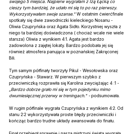
swojego 5 miejsca. Najpierw wygrałam z Izą Łącką co
cieszy tym bardziej, że udało mi się to po raz pierwszy.
Wykorzystywałam swoje szanse."
W ostatnim ćwierćfinale
spotkały się dwie zawodniczki kieleckiego Nosanu -
Oliwia Czupryńska oraz Agata Sidło. Korzystniej wyszła z
niego ta bardziej doświadczona ( chociaż wcale nie wiele
starsza) Oliwia z wynikiem 4:1. Agata jest bardzo
zadowolona z zajętej lokaty. Bardzo podobała jej się
również atmosfera panująca w poznańskiej Zakręconej
Bili.
Tym samym półfinały tworzyły Pikul - Wesołowska oraz
Czupryńska - Stawarz. W pierwszym szybko z
przeciwniczką rozprawiła się Karolina zwyciężając 4 :1 -
„Bardzo dobrze grało mi się w tym pojedynku mimo
dwumiesięcznej przerwy w treningach." -
podsumowała.
W rugim półfinale wygrała Czupryńska z wynikiem 4:2. Od
stanu 2:2 wykorzystywała proste błędy przeciwniczki i
kończąc bardzo trudne układy awansowała do finału.
Finał przebiegł sprawnie i nasza mistrzyni świata wygrała