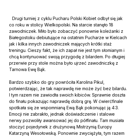
Drugi turniej z cyklu Pucharu Polski Kobiet odbył się jak
co roku w stolicy Wielkopolski. Na starcie stanęło 18
zawodniczek. Miło było zobaczyć ponownie koleżanki z
Białegostoku debiutujące na ostatnim Pucharze w Kielcach
jak i kilka innych zawodniczek mających krótki staż
treningu. Cieszy fakt, że ich zapał nie jest tym słomianym i
chcą kontynuować swoją przygodę z bilardem. Po długiej
przerwie przy stole można było ujrzeć zawodniczkę z
Tarnowa Ewę Bąk.
Bardzo szybko do gry powróciła Karolina Pikul,
potwierdzając, że tak naprawdę nie może żyć bez bilardu.
I tym razem nie zawiodła swoich kibiców. Sprawnie doszła
do finału pokazując naprawdę dobrą grę. W ćwierćfinale
spotkała się ze wspomnianą Ewą Bąk pokonując ją 4:3.
Emocji nie zabrakło, jednak doświadczenie i stalowe
nerwy pozwoliły awansować jej do półfinału. Tam musiała
stoczyć pojedynek z drużynową Mistrzynią Europy
Katarzyną Wesołowską. Ponownie zwyciężyła, tym razem