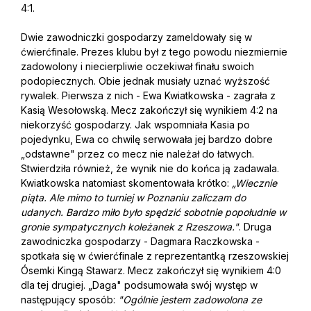
4:1.
Dwie zawodniczki gospodarzy zameldowały się w
ćwierćfinale. Prezes klubu był z tego powodu niezmiernie
zadowolony i niecierpliwie oczekiwał finału swoich
podopiecznych. Obie jednak musiały uznać wyższość
rywalek. Pierwsza z nich - Ewa Kwiatkowska - zagrała z
Kasią Wesołowską. Mecz zakończył się wynikiem 4:2 na
niekorzyść gospodarzy. Jak wspomniała Kasia po
pojedynku, Ewa co chwilę serwowała jej bardzo dobre
„odstawne" przez co mecz nie należał do łatwych.
Stwierdziła również, że wynik nie do końca ją zadawala.
Kwiatkowska natomiast skomentowała krótko:
„Wiecznie
piąta. Ale mimo to turniej w Poznaniu zaliczam do
udanych. Bardzo miło było spędzić sobotnie popołudnie w
gronie sympatycznych koleżanek z Rzeszowa."
. Druga
zawodniczka gospodarzy - Dagmara Raczkowska -
spotkała się w ćwierćfinale z reprezentantką rzeszowskiej
Ósemki Kingą Stawarz. Mecz zakończył się wynikiem 4:0
dla tej drugiej. „Daga" podsumowała swój występ w
następujący sposób:
"Ogólnie jestem zadowolona ze