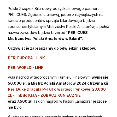
Polski Związek Bilardowy pozyskał nowego partnera -
PERI CUES. Zgodnie z umową, jeden z największych na
świecie producentów sprzętu bilardowego będzie
sponsorem tytularnym Mistrzostw Polski Amatorów, a pełna
nazwa zawodów będzie brzmieć "
PERI CUES
Mistrzostwa Polski Amatorów w Bilard".
Oczywiście zapraszamy do odwiedzin sklepów:
PERI EUROPA - LINK
PERI WORLD - LINK
Pula nagród w tegorocznym Turnieju Finałowym
wyniesie
50.000 zł, a Mistrz Polski Amatorów 2024 otrzyma kij
Peri Duke Dracula P-T01 o wartości rynkowej 23.000
zł. - link do KIJA - ZOBACZ KONIECZNIE !
oraz 7.500 zł!
Takich nagród w historii „amatora” jeszcze
nie było.
W obecnym sezonie następują zmiany w regulaminach.