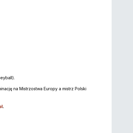
eyball).
nację na Mistrzostwa Europy a mistrz Polski
pl
.