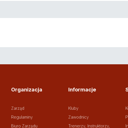
Organizacja
Informacje
Zarząd
Kluby
K
Regulaminy
Zawodnicy
P
Biuro Zarządu
Trenerzy, Instruktorzy,
I