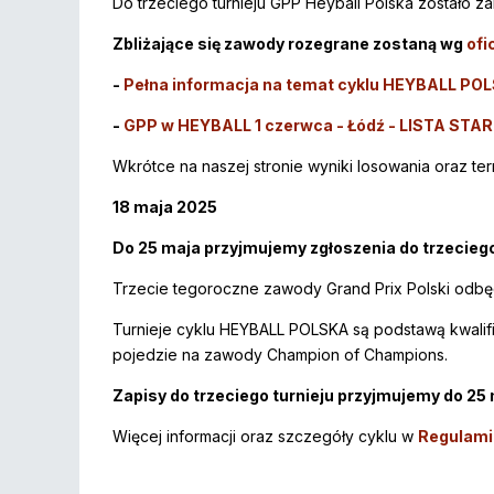
Do trzeciego turnieju GPP Heyball Polska zostało z
Zbliżające się zawody rozegrane zostaną wg
ofi
-
Pełna informacja na temat cyklu HEYBALL PO
-
GPP w HEYBALL 1 czerwca - Łódź - LISTA ST
Wkrótce na naszej stronie wyniki losowania oraz term
18 maja 2025
Do 25 maja przyjmujemy zgłoszenia do trzeciego 
Trzecie tegoroczne zawody Grand Prix Polski odbęd
Turnieje cyklu HEYBALL POLSKA są podstawą kwalifika
pojedzie na zawody Champion of Champions.
Zapisy do trzeciego turnieju przyjmujemy do 25
Więcej informacji oraz szczegóły cyklu w
Regulamin