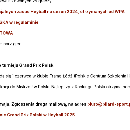
akwalifikowanych 25 graczy.
cjalnych zasad Heyball na sezon 2024, otrzymanych od WPA
.
LSKA w regulaminie
ARTOWA
inarz gier.
turnieju Grand Prix Polski
ą się 1 czerwca w klubie Frame Łódź (Polskie Centrum Szkolenia H
cji do Mistrzostw Polski. Najlepszy z Rankingu Polski otrzyma nomi
 maja. Zgłoszenia droga mailową, na adres
biuro@bilard-sport.
ie Grand Prix Polski w Heyball 2025
.