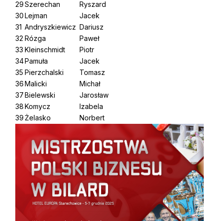
29
Szerechan
Ryszard
30
Lejman
Jacek
31
Andryszkiewicz
Dariusz
32
Rózga
Paweł
33
Kleinschmidt
Piotr
34
Pamuła
Jacek
35
Pierzchalski
Tomasz
36
Malicki
Michał
37
Bielewski
Jarosław
38
Komycz
Izabela
39
Żelasko
Norbert