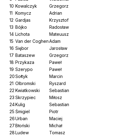
10
Kowalczyk
Grzegorz
11
Komycz
Adrian
12
Gardjas
Krzysztof
13
Bójko
Radosław
14
Lichota
Mateuusz
15
Van der Coghen
Adam
16
Siębor
Jarosław
17
Bataszew
Grzegorz
18
Przykaza
Paweł
19
Szerypo
Paweł
20
Sołtyk
Marcin
21
Olbromski
Ryszard
22
Kwiatkowski
Sebastian
23
Skrzypiec
Miłosz
24
Kulig
Sebastian
25
Śmigiel
Piotr
26
Urban
Maciej
27
Błoński
Michał
28
Ludew
Tomasz