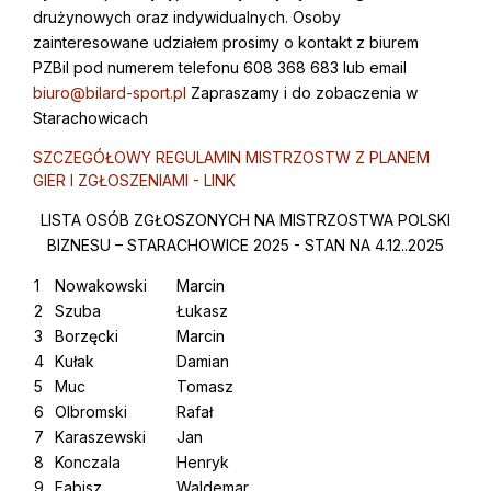
drużynowych oraz indywidualnych. Osoby
zainteresowane udziałem prosimy o kontakt z biurem
PZBil pod numerem telefonu 608 368 683 lub email
biuro@bilard-sport.pl
Zapraszamy i do zobaczenia w
Starachowicach
SZCZEGÓŁOWY REGULAMIN MISTRZOSTW Z PLANEM
GIER I ZGŁOSZENIAMI - LINK
LISTA OSÓB ZGŁOSZONYCH NA MISTRZOSTWA POLSKI
BIZNESU – STARACHOWICE 2025 - STAN NA 4.12..2025
1
Nowakowski
Marcin
2
Szuba
Łukasz
3
Borzęcki
Marcin
4
Kułak
Damian
5
Muc
Tomasz
6
Olbromski
Rafał
7
Karaszewski
Jan
8
Konczala
Henryk
9
Fabisz
Waldemar