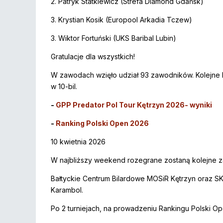
2. Patryk Statkiewicz (Strefa Diamond Gdańsk)
3. Krystian Kosik (Europool Arkadia Tczew)
3. Wiktor Fortuński (UKS Baribal Lubin)
Gratulacje dla wszystkich!
W zawodach wzięło udział 93 zawodników. Kolejne
w 10-bil.
-
GPP Predator Pol Tour Kętrzyn 2026- wyniki
-
Ranking Polski Open 2026
10 kwietnia 2026
W najbliższy weekend rozegrane zostaną kolejne za
Bałtyckie Centrum Bilardowe MOSiR Kętrzyn oraz SKB
Karambol.
Po 2 turniejach, na prowadzeniu Rankingu Polski O