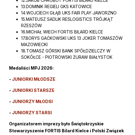
12.JAKUB CHROBOT FORTIS BILARD KIELCE
13.DOMINIK REGIELI GKS KATOWICE
14.WOJCIECH GŁĄB UKS FAIR PLAY JAWORZNO
15.MATEUSZ SADLIK RESLOGISTICS TRÓJKĄT
RZESZÓW
16.MICHAŁ WIECH FORTIS BILARD KIELCE
17.BORYS GAĆKOWSKI UKS 13 JOKER TOMASZÓW
MAZOWIECKI
18.TOMASZ GÓRSKI BANK SPÓŁDZIELCZY W
SOKÓŁCE - PIOTROWSKI ŻURAW BIAŁYSTOK
Medaliści MPJ 2026:
-
JUNIORKI MŁODSZE
-
JUNIORKI STARSZE
-
JUNIORZY MŁODSI
-
JUNIORZY STARSI
Organizatorem imprezy było Świętokrzyskie
Stowarzyszenie FORTIS Bilard Kielce i Polski Związek