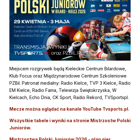
Miejscem rozgrywek będą Kieleckie Centrum Bilardowe,
Klub Focus oraz Międzynarodowe Centrum Szkoleniowe
PZBil. Patronat medialny: Radio Kielce, TVP 3 Kielce, Radio
EM Kielce, Radio Fama, Telewizja Świętokrzyska, W
Kielcach, Echo Dnia, CK Sport, Radio Rekord, TVSportspl.
Mecze można oglądać na kanale YouTube Tvsports.pl.
Wszystkie tabele i wyniki na stronie Mistrzostw Polski
Juniorów.
Mistrzostwa Polski Juniorów 2026 - plan gier