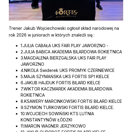
Trener Jakub Wojciechowski ogłosił skład narodowej na
rok 2026 w juniorach w których znaleźli się :
1.JULIA CABAŁA UKS FAIR PLAY JAWORZNO -
2.JULIA BABICA AKADEMIA BILARDOWA ROKIETNICA
3.MAGDALENA BIERZGALSKA UKS FAIR PLAY
JAWORZNO
4.NIKOLA Świderek UKS PROMYK CZERNIEWICE
5.MAJA SZYMAŃSKA UKS FORTIS SP1 KIELCE
6.JAKUB HAJDUK FORTIS BILARD KIELCE
7.WIKTOR KACZMAREK AKADEMIA BILARDOWA
ROKIETNICA
8.KSAWERY MARCINKOWSKI FORTIS BILARD KIELCE
9.SZYMON TURKOWSKI FORTIS BILARD KIELCE.
10.WOJCIECH SOWIŃSKI KTS LUTNIA
KONSTANTYNÓW ŁÓDZKI
11.MARCIN WAGNER JERZYKOWO