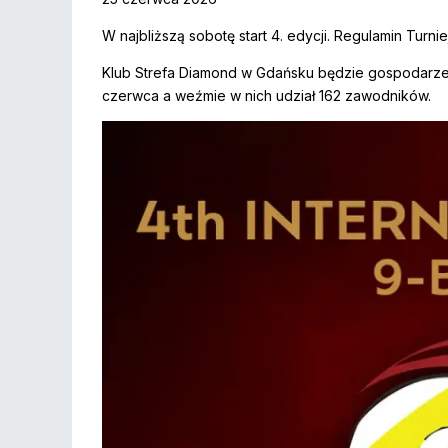
W najbliższą sobotę start 4. edycji. Regulamin Turnie
Klub Strefa Diamond w Gdańsku będzie gospodarze
czerwca a weźmie w nich udział 162 zawodników.