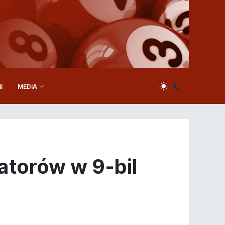
l
MEDIA
torów w 9-bil