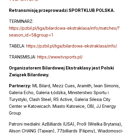
Retransmisję przeprowadzi SPORTKLUB POLSKA.
TERMINARZ:
https://pzbil.pl/liga/bilardowa-ekstraklasa/info/matches/?
season_id=5&group=1
TABELA:
https://pzbil.pl/liga/bilardowa-ekstraklasa/info/
TRANSMISJA:
https://www.tvsports.pl/
Organizatorem Bilardowej Ekstraklasy jest Polski
Związek Bilardowy.
Partnerzy:
ML Bilard, Mezz Cues, Aramith, Iwan Simonis,
Galeria Echo, Galeria Łódzka, Ministerstwo Sportu i
Turystyki, Clash Steel, RS Active, Galeria Silesia City
Center w Katowicach. Miasto Katowice, OBI, JJ Energy
Group
Patroni medialni: AzBilliards (USA), Pro9 (Wielka Brytania),
Alison CHANG (Tajwan), 77.billiards (Filipiny), Wiadomosci-