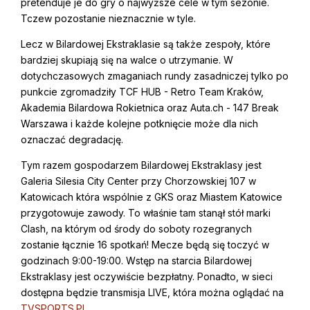
pretenduje je do gry o najwyższe cele w tym sezonie.
Tczew pozostanie nieznacznie w tyle.
Lecz w Bilardowej Ekstraklasie są także zespoły, które
bardziej skupiają się na walce o utrzymanie. W
dotychczasowych zmaganiach rundy zasadniczej tylko po
punkcie zgromadziły TCF HUB - Retro Team Kraków,
Akademia Bilardowa Rokietnica oraz Auta.ch - 147 Break
Warszawa i każde kolejne potknięcie może dla nich
oznaczać degradację.
Tym razem gospodarzem Bilardowej Ekstraklasy jest
Galeria Silesia City Center przy Chorzowskiej 107 w
Katowicach która wspólnie z GKS oraz Miastem Katowice
przygotowuje zawody. To właśnie tam stanął stół marki
Clash, na którym od środy do soboty rozegranych
zostanie łącznie 16 spotkań! Mecze będą się toczyć w
godzinach 9:00-19:00. Wstęp na starcia Bilardowej
Ekstraklasy jest oczywiście bezpłatny. Ponadto, w sieci
dostępna będzie transmisja LIVE, która można oglądać na
TVSPORTS.PL
.