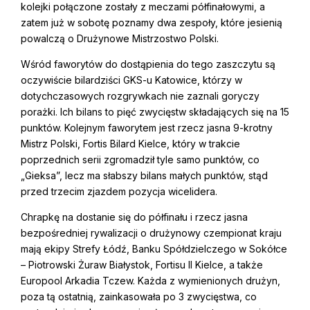
kolejki połączone zostały z meczami półfinałowymi, a
zatem już w sobotę poznamy dwa zespoły, które jesienią
powalczą o Drużynowe Mistrzostwo Polski.
Wśród faworytów do dostąpienia do tego zaszczytu są
oczywiście bilardziści GKS-u Katowice, którzy w
dotychczasowych rozgrywkach nie zaznali goryczy
porażki. Ich bilans to pięć zwycięstw składających się na 15
punktów. Kolejnym faworytem jest rzecz jasna 9-krotny
Mistrz Polski, Fortis Bilard Kielce, który w trakcie
poprzednich serii zgromadził tyle samo punktów, co
„Gieksa”, lecz ma słabszy bilans małych punktów, stąd
przed trzecim zjazdem pozycja wicelidera.
Chrapkę na dostanie się do półfinału i rzecz jasna
bezpośredniej rywalizacji o drużynowy czempionat kraju
mają ekipy Strefy Łódź, Banku Spółdzielczego w Sokółce
– Piotrowski Żuraw Białystok, Fortisu II Kielce, a także
Europool Arkadia Tczew. Każda z wymienionych drużyn,
poza tą ostatnią, zainkasowała po 3 zwycięstwa, co