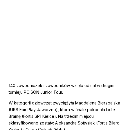
140 zawodniczek i zawodników wzięło udział w drugim
turnieju POISON Junior Tour.
W kategorii dziewcząt zwyciężyła Magdalena Bierzgalska
(UKS Fair Play Jaworzno), która w finale pokonała Lidię
Bramę (Fortis SP1 Kielce). Na trzecim miejscu
sklasyfikowane zostały: Aleksandra Sołtysiak (Fortis Bilard
Kielce) i Oliwia Cieluch (Huta).