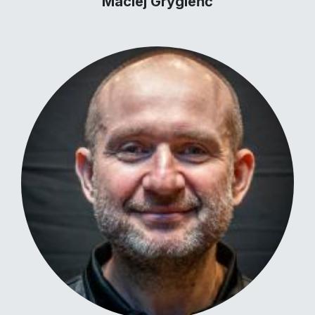
Maciej Grygieńć