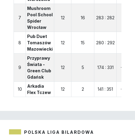
Mushroom
Pool School
7
12
16
283 : 282
1
Spider
Wrocław
Pub Duet
8
Tomaszów
12
15
280 : 292
-12
Mazowiecki
Przyprawy
Świata -
9
12
5
174 : 331
-157
Green Club
Gdańsk
Arkadia
10
12
2
141 : 351
-210
Flex Tczew
POLSKA LIGA BILARDOWA