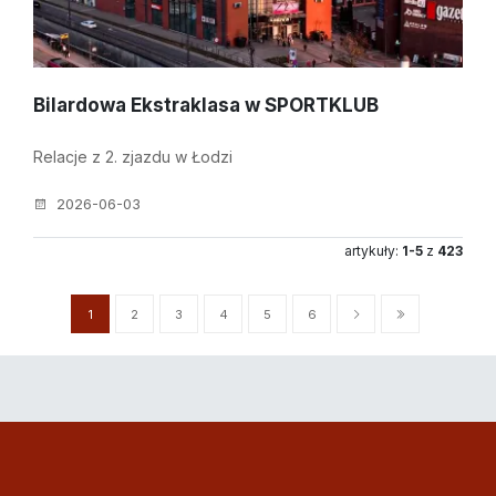
Bilardowa Ekstraklasa w SPORTKLUB
Relacje z 2. zjazdu w Łodzi
2026-06-03
artykuły:
1-5
z
423
1
2
3
4
5
6