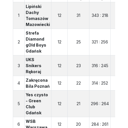
Lipiński
Dachy
1
12
31
343 : 218
125
Tomaszów
Mazowiecki
Strefa
Diamond
2
12
25
321 : 256
65
gOld Boys
Gdańsk
UKS
3
Snikers
12
23
316 : 245
71
Rękoraj
Zakręcona
4
12
22
314 : 252
62
Bila Poznań
Yes czysto
- Green
5
12
21
296 : 264
32
Club
Gdańsk
WSB
6
12
20
284 : 261
23
Warszawa