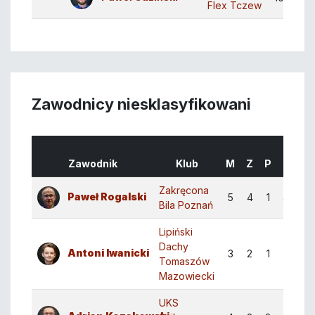
Flex Tczew
Zawodnicy niesklasyfikowani
Zawodnik
Klub
M
Z
P
Małe
Zakręcona
Paweł Rogalski
5
4
1
48:29
Bila Poznań
Lipiński
Dachy
Antoni Iwanicki
3
2
1
24:28
Tomaszów
Mazowiecki
UKS