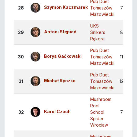
Pub Duet
Szymon Kaczmarek
28
Tomaszów
7
3
Mazowiecki
UKS
Antoni Stępień
29
Snikers
8
3
Rękoraj
Pub Duet
Borys Gaćkowski
30
Tomaszów
11
4
Mazowiecki
Pub Duet
Michał Ryczko
31
Tomaszów
12
4
Mazowiecki
Mushroom
Pool
Karol Czoch
32
School
7
2
Spider
Wrocław
Mushroom