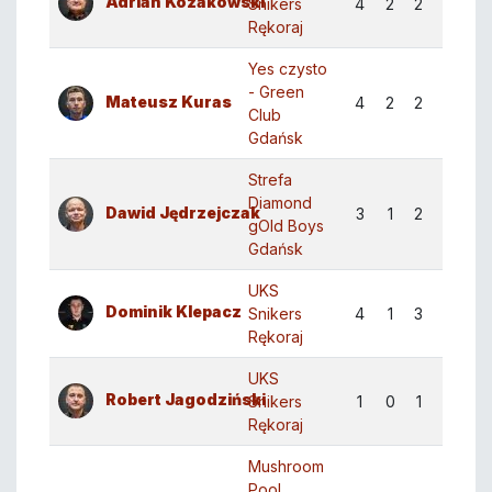
Adrian Kozakowski
Snikers
4
2
2
35:26
Rękoraj
Yes czysto
- Green
Mateusz Kuras
4
2
2
26:37
Club
Gdańsk
Strefa
Diamond
Dawid Jędrzejczak
3
1
2
18:22
gOld Boys
Gdańsk
UKS
Dominik Klepacz
Snikers
4
1
3
28:37
Rękoraj
UKS
Robert Jagodziński
Snikers
1
0
1
4:10
Rękoraj
Mushroom
Pool