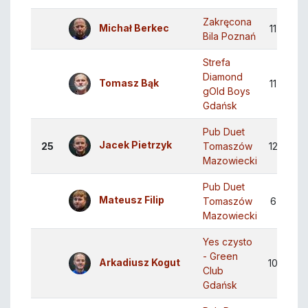
Zakręcona
Michał Berkec
11
6
Bila Poznań
Strefa
Diamond
Tomasz Bąk
11
6
gOld Boys
Gdańsk
Pub Duet
Jacek Pietrzyk
25
Tomaszów
12
6
Mazowiecki
Pub Duet
Mateusz Filip
Tomaszów
6
3
Mazowiecki
Yes czysto
- Green
Arkadiusz Kogut
10
5
Club
Gdańsk