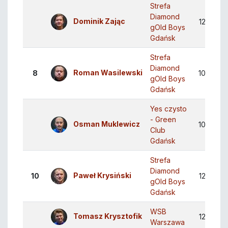
Strefa
Diamond
Dominik Zając
12
10
gOld Boys
Gdańsk
Strefa
Diamond
Roman Wasilewski
8
10
7
gOld Boys
Gdańsk
Yes czysto
- Green
Osman Muklewicz
10
7
Club
Gdańsk
Strefa
Diamond
Paweł Krysiński
10
12
8
gOld Boys
Gdańsk
WSB
Tomasz Krysztofik
12
8
Warszawa