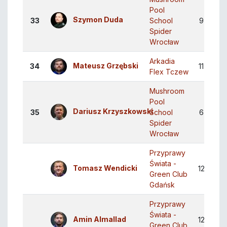
Pool
Szymon Duda
33
School
9
2
Spider
Wrocław
Arkadia
Mateusz Grzębski
34
11
2
Flex Tczew
Mushroom
Pool
Dariusz Krzyszkowski
35
School
6
1
Spider
Wrocław
Przyprawy
Świata -
Tomasz Wendicki
12
2
Green Club
Gdańsk
Przyprawy
Świata -
Amin Almallad
12
2
Green Club