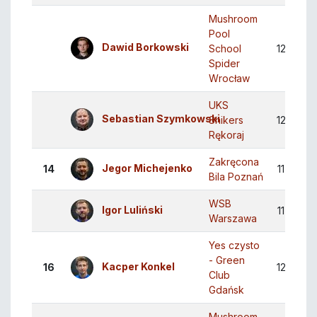
Mushroom
Pool
Dawid Borkowski
School
12
8
Spider
Wrocław
UKS
Sebastian Szymkowski
Snikers
12
8
Rękoraj
Zakręcona
Jegor Michejenko
14
11
7
Bila Poznań
WSB
Igor Luliński
11
7
Warszawa
Yes czysto
- Green
Kacper Konkel
16
12
7
Club
Gdańsk
Mushroom