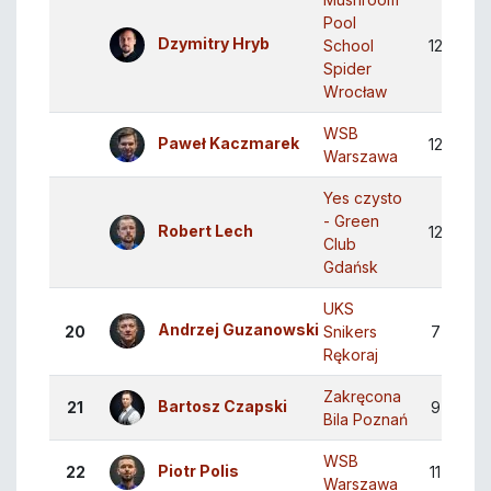
Pool
Dzymitry Hryb
School
12
7
Spider
Wrocław
WSB
Paweł Kaczmarek
12
7
Warszawa
Yes czysto
- Green
Robert Lech
12
7
Club
Gdańsk
UKS
Andrzej Guzanowski
20
Snikers
7
4
Rękoraj
Zakręcona
Bartosz Czapski
21
9
5
Bila Poznań
WSB
Piotr Polis
22
11
6
Warszawa