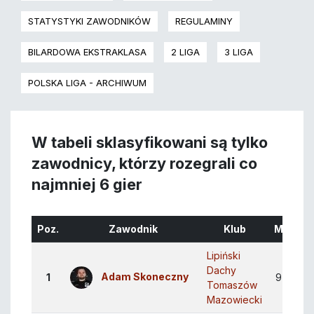
STATYSTYKI ZAWODNIKÓW
REGULAMINY
BILARDOWA EKSTRAKLASA
2 LIGA
3 LIGA
POLSKA LIGA - ARCHIWUM
W tabeli sklasyfikowani są tylko
zawodnicy, którzy rozegrali co
najmniej 6 gier
Poz.
Zawodnik
Klub
M
Z
Lipiński
Dachy
Adam Skoneczny
1
9
9
Tomaszów
Mazowiecki