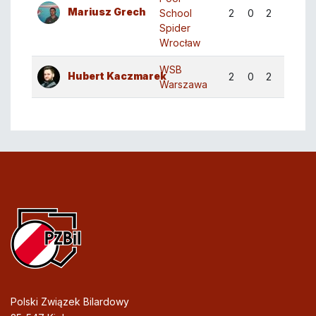
Mariusz Grech
School
2
0
2
12:20
Spider
Wrocław
WSB
Hubert Kaczmarek
2
0
2
8:20
Warszawa
Polski Związek Bilardowy