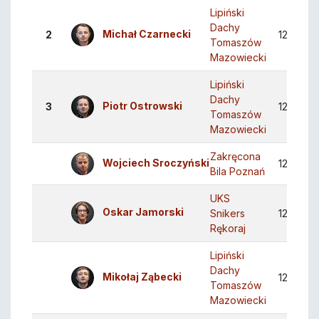
Lipiński
Dachy
Michał Czarnecki
2
12
11
Tomaszów
Mazowiecki
Lipiński
Dachy
Piotr Ostrowski
3
12
10
Tomaszów
Mazowiecki
Zakręcona
Wojciech Sroczyński
12
10
Bila Poznań
UKS
Oskar Jamorski
Snikers
12
10
Rękoraj
Lipiński
Dachy
Mikołaj Ząbecki
12
10
Tomaszów
Mazowiecki