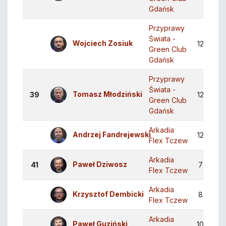
Gdańsk
Przyprawy
Świata -
Wojciech Zosiuk
12
2
Green Club
Gdańsk
Przyprawy
Świata -
Tomasz Młodziński
39
12
1
Green Club
Gdańsk
Arkadia
Andrzej Fandrejewski
12
1
Flex Tczew
Arkadia
Paweł Dziwosz
41
7
0
Flex Tczew
Arkadia
Krzysztof Dembicki
8
0
Flex Tczew
Arkadia
Paweł Guziński
10
0