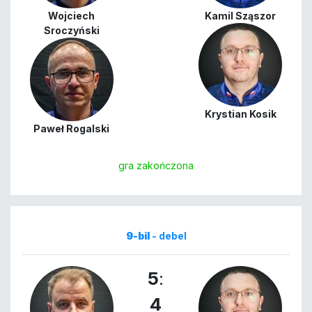
Wojciech
Kamil Sząszor
Sroczyński
Krystian Kosik
Paweł Rogalski
gra zakończona
9-bil
- debel
5
:
4