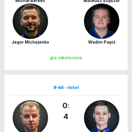
Michał Berkec
Mateusz Sząszor
Jegor Michejenko
Wadim Papiż
gra zakończona
9-bil
- debel
0
:
4