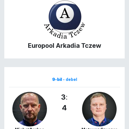
Europool Arkadia Tczew
9-bil
- debel
3
:
4