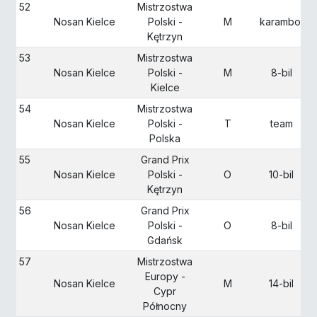
52
Mistrzostwa
Nosan Kielce
Polski -
M
karambol
Kętrzyn
53
Mistrzostwa
Nosan Kielce
Polski -
M
8-bil
Kielce
54
Mistrzostwa
Nosan Kielce
Polski -
T
team
Polska
55
Grand Prix
Nosan Kielce
Polski -
O
10-bil
Kętrzyn
56
Grand Prix
Nosan Kielce
Polski -
O
8-bil
Gdańsk
57
Mistrzostwa
Europy -
Nosan Kielce
M
14-bil
Cypr
Północny