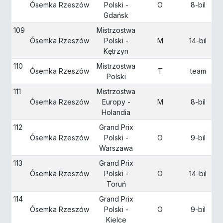
Ósemka Rzeszów
Polski -
O
8-bil
Gdańsk
109
Mistrzostwa
Ósemka Rzeszów
Polski -
M
14-bil
Kętrzyn
110
Mistrzostwa
Ósemka Rzeszów
T
team
Polski
111
Mistrzostwa
Ósemka Rzeszów
Europy -
M
8-bil
Holandia
112
Grand Prix
Ósemka Rzeszów
Polski -
O
9-bil
Warszawa
113
Grand Prix
Ósemka Rzeszów
Polski -
O
14-bil
Toruń
114
Grand Prix
Ósemka Rzeszów
Polski -
O
9-bil
Kielce