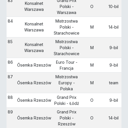
83
Grand Prix
Konsalnet
Polski -
O
10-bil
Warszawa
Warszawa
84
Mistrzostwa
Konsalnet
Polski -
M
14-bil
Warszawa
Starachowice
85
Mistrzostwa
Konsalnet
Polski -
M
9-bil
Warszawa
Starachowice
86
Euro Tour -
Ósemka Rzeszów
M
9-bil
Francja
87
Mistrzostwa
Ósemka Rzeszów
Europy -
M
team
Polska
88
Grand Prix
Ósemka Rzeszów
O
9-bil
Polski - Łódź
89
Grand Prix
Ósemka Rzeszów
Polski -
O
14-bil
Rzeszów