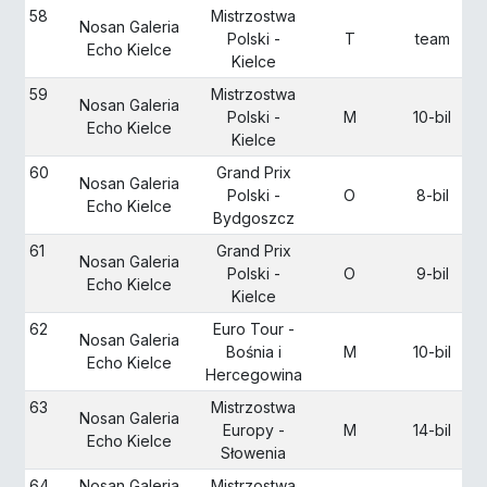
58
Mistrzostwa
Nosan Galeria
Polski -
T
team
Echo Kielce
Kielce
59
Mistrzostwa
Nosan Galeria
Polski -
M
10-bil
Echo Kielce
Kielce
60
Grand Prix
Nosan Galeria
Polski -
O
8-bil
Echo Kielce
Bydgoszcz
61
Grand Prix
Nosan Galeria
Polski -
O
9-bil
Echo Kielce
Kielce
62
Euro Tour -
Nosan Galeria
Bośnia i
M
10-bil
Echo Kielce
Hercegowina
63
Mistrzostwa
Nosan Galeria
Europy -
M
14-bil
Echo Kielce
Słowenia
64
Nosan Galeria
Mistrzostwa