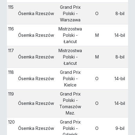
115
Grand Prix
Ósemka Rzeszów
Polski -
O
8-bil
Warszawa
116
Mistrzostwa
Ósemka Rzeszów
Polski -
M
14-bil
Łańcut
117
Mistrzostwa
Ósemka Rzeszów
Polski -
M
8-bil
Łańcut
118
Grand Prix
Ósemka Rzeszów
Polski -
O
14-bil
Kielce
119
Grand Prix
Polski -
Ósemka Rzeszów
O
14-bil
Tomaszów
Maz.
120
Grand Prix
Ósemka Rzeszów
Polski -
O
9-bil
Gdańsk