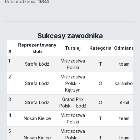
Rok urodzenia:
1984
Sukcesy zawodnika
Reprezentowany
Turniej
Kategoria
Odmiana
S
#
klub
1
Mistrzostwa
Strefa Łódź
T
team
Polski
2
Mistrzostwa
Strefa Łódź
Polski -
O
karambol
Kętrzyn
3
Grand Prix
Strefa Łódź
O
8-bil
Polski - Łódź
4
Mistrzostwa
Nosan Kielce
T
team
Polski
5
Mistrzostwa
Nosan Kielce
Polski -
T
team