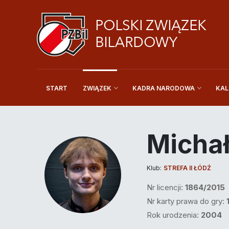
START
KAL
ZWIĄZEK
KADRA NARODOWA
Michał
Klub:
STREFA II ŁÓDŹ
Nr licencji:
1864/2015
Nr karty prawa do gry:
Rok urodzenia:
2004