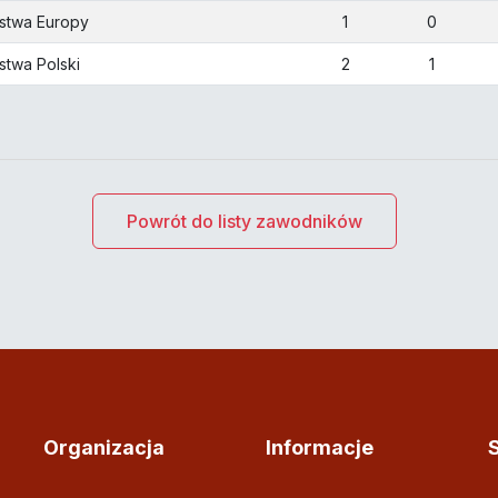
ostwa Europy
1
0
stwa Polski
2
1
Powrót do listy zawodników
Organizacja
Informacje