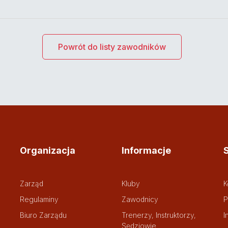
Powrót do listy zawodników
Organizacja
Informacje
Zarząd
Kluby
K
Regulaminy
Zawodnicy
P
Biuro Zarządu
Trenerzy, Instruktorzy,
I
Sędziowie