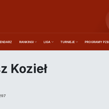
ENDARZ
PROGRAMY PZBi
RANKINGI
LIGA
TURNIEJE
z Kozieł
297