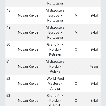
Portugalia
48
Mistrzostwa
Nosan Kielce
Europy -
M
9-bil
Portugalia
49
Mistrzostwa
Nosan Kielce
Europy -
M
8-bil
Portugalia
50
Grand Prix
Nosan Kielce
Polski -
O
9-bil
Kętrzyn
51
Mistrzostwa
Nosan Kielce
Polski -
T
team
Polska
52
World Pool
Nosan Kielce
Masters -
O
9-bil
Anglia
53
Grand Prix
Nosan Kielce
Polski -
O
8-bil
Gdańsk