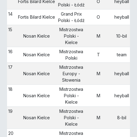
Fortis Bilard Kielce
O
heyball
Polski - Łódź
14
Grand Prix
Fortis Bilard Kielce
O
heyball
Polski - Łódź
15
Mistrzostwa
Nosan Kielce
Polski -
M
10-bil
Kielce
16
Mistrzostwa
Nosan Kielce
T
team
Polski
17
Mistrzostwa
Nosan Kielce
Europy -
M
heyball
Słowenia
18
Mistrzostwa
Nosan Kielce
Polski -
M
heyball
Kielce
19
Mistrzostwa
Nosan Kielce
Polski -
M
8-bil
Kielce
20
Mistrzostwa