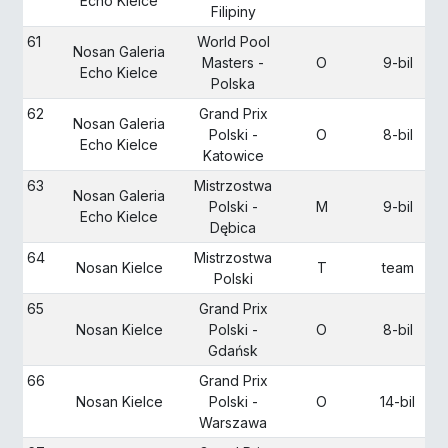
Echo Kielce
Filipiny
61
World Pool
Nosan Galeria
Masters -
O
9-bil
Echo Kielce
Polska
62
Grand Prix
Nosan Galeria
Polski -
O
8-bil
Echo Kielce
Katowice
63
Mistrzostwa
Nosan Galeria
Polski -
M
9-bil
Echo Kielce
Dębica
64
Mistrzostwa
Nosan Kielce
T
team
Polski
65
Grand Prix
Nosan Kielce
Polski -
O
8-bil
Gdańsk
66
Grand Prix
Nosan Kielce
Polski -
O
14-bil
Warszawa