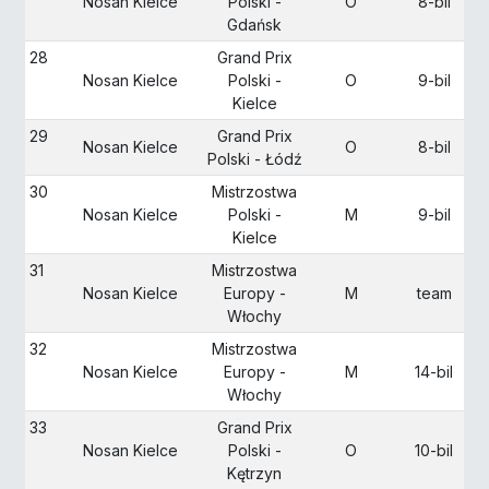
Nosan Kielce
Polski -
O
8-bil
Gdańsk
28
Grand Prix
Nosan Kielce
Polski -
O
9-bil
Kielce
29
Grand Prix
Nosan Kielce
O
8-bil
Polski - Łódź
30
Mistrzostwa
Nosan Kielce
Polski -
M
9-bil
Kielce
31
Mistrzostwa
Nosan Kielce
Europy -
M
team
Włochy
32
Mistrzostwa
Nosan Kielce
Europy -
M
14-bil
Włochy
33
Grand Prix
Nosan Kielce
Polski -
O
10-bil
Kętrzyn