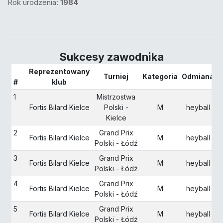
Rok urodzenia:
1984
Sukcesy zawodnika
Reprezentowany
Turniej
Kategoria
Odmiana
S
#
klub
1
Mistrzostwa
Fortis Bilard Kielce
Polski -
M
heyball
Kielce
2
Grand Prix
Fortis Bilard Kielce
M
heyball
Polski - Łódź
3
Grand Prix
Fortis Bilard Kielce
M
heyball
Polski - Łódź
4
Grand Prix
Fortis Bilard Kielce
M
heyball
Polski - Łódź
5
Grand Prix
Fortis Bilard Kielce
M
heyball
Polski - Łódź