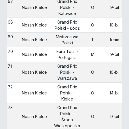
67
Grand Prix
Nosan Kielce
Polski -
O
9-bil
Katowice
68
Grand Prix
Nosan Kielce
O
10-bil
Polski - Łódź
69
Mistrzostwa
Nosan Kielce
T
team
Polski
70
Euro Tour -
Nosan Kielce
M
9-bil
Portugalia
71
Grand Prix
Nosan Kielce
Polski -
O
10-bil
Warszawa
72
Grand Prix
Nosan Kielce
Polski -
O
14-bil
Kielce
73
Grand Prix
Polski -
Nosan Kielce
O
9-bil
Środa
Wielkopolska