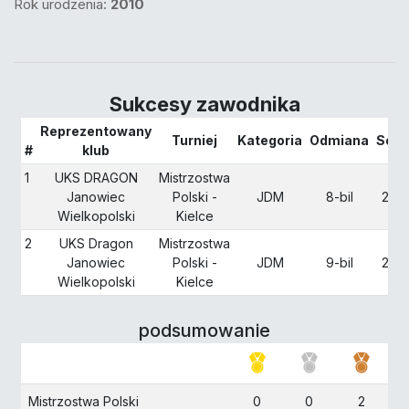
Rok urodzenia:
2010
Sukcesy zawodnika
Reprezentowany
Turniej
Kategoria
Odmiana
Sezo
#
klub
1
UKS DRAGON
Mistrzostwa
Janowiec
Polski -
JDM
8-bil
202
Wielkopolski
Kielce
2
UKS Dragon
Mistrzostwa
Janowiec
Polski -
JDM
9-bil
202
Wielkopolski
Kielce
podsumowanie
Mistrzostwa Polski
0
0
2