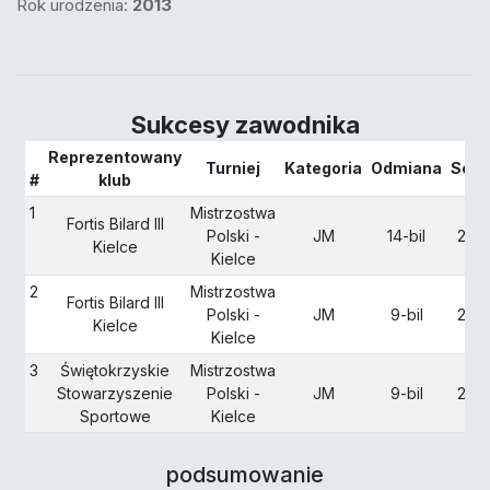
Rok urodzenia:
2013
Sukcesy zawodnika
Reprezentowany
Turniej
Kategoria
Odmiana
Sezo
#
klub
1
Mistrzostwa
Fortis Bilard III
Polski -
JM
14-bil
202
Kielce
Kielce
2
Mistrzostwa
Fortis Bilard III
Polski -
JM
9-bil
202
Kielce
Kielce
3
Świętokrzyskie
Mistrzostwa
Stowarzyszenie
Polski -
JM
9-bil
202
Sportowe
Kielce
podsumowanie