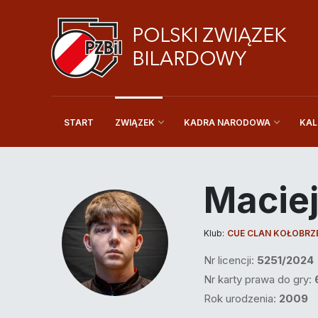
START
KAL
ZWIĄZEK
KADRA NARODOWA
Macie
Klub:
CUE CLAN KOŁOBRZ
Nr licencji:
5251/2024
Nr karty prawa do gry:
Rok urodzenia:
2009