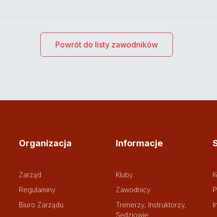
Powrót do listy zawodników
Organizacja
Informacje
Zarząd
Kluby
K
Regulaminy
Zawodnicy
P
Biuro Zarządu
Trenerzy, Instruktorzy,
I
Sędziowie