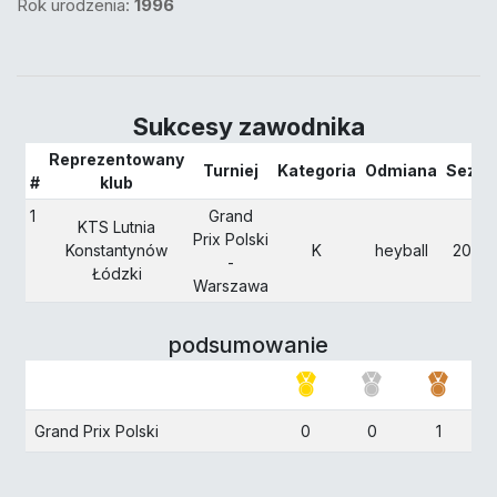
Rok urodzenia:
1996
Sukcesy zawodnika
Reprezentowany
Turniej
Kategoria
Odmiana
Sezon
#
klub
1
Grand
KTS Lutnia
Prix Polski
Konstantynów
K
heyball
2026
-
Łódzki
Warszawa
podsumowanie
Grand Prix Polski
0
0
1