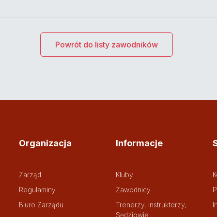
Powrót do listy zawodników
Organizacja
Informacje
Zarząd
Kluby
K
Regulaminy
Zawodnicy
P
Biuro Zarządu
Trenerzy, Instruktorzy,
I
Sędziowie