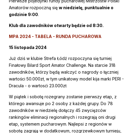
Pierwsze pojedynki rundy pucharowej Mistrzostw Polski
Amatorów rozpoczną się
w niedzielę, punktualnie o
godzinie 9:00
.
Klub dla zawodników otwarty będzie od 8:30.
MPA 2024 - TABELA - RUNDA PUCHAROWA
15 listopada 2024
Już dziś w klubie Strefa Łódź rozpoczyna się turniej
Finałowy Bilard Sport Amator Challenge. Na starcie 318
zawodników, którzy będą walczyć o nagrody o łączniej
wartości 50.000zł, w tym unikatowy model kija marki PERI -
Dracula - o wartosći 23.000zł.
W piątek i sobotę rozegrany zostanie pierwszy etap, z
którego awansuje po 2 osoby z każdej grupy. Do 78
zawodników w niedzielę dołączy 45 zwycięzców
rankingów eliminacji regionalnych i rozegrają oni drugi
etap, systemem pucharowym. Najlepsi z regionów w
sobotę zagrają w dodatkowym, rozgrzewkowym turnieju,