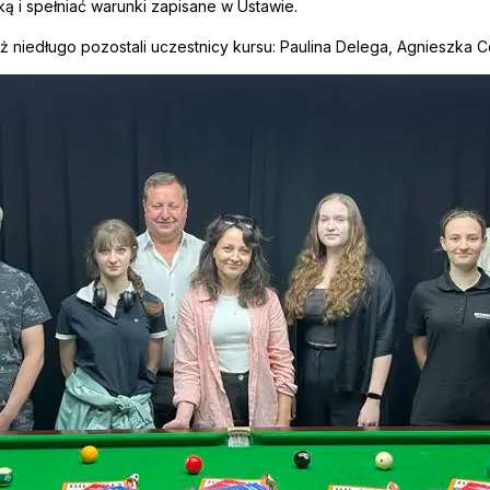
ką i spełniać warunki zapisane w Ustawie.
ż niedługo pozostali uczestnicy kursu: Paulina Delega, Agnieszka C