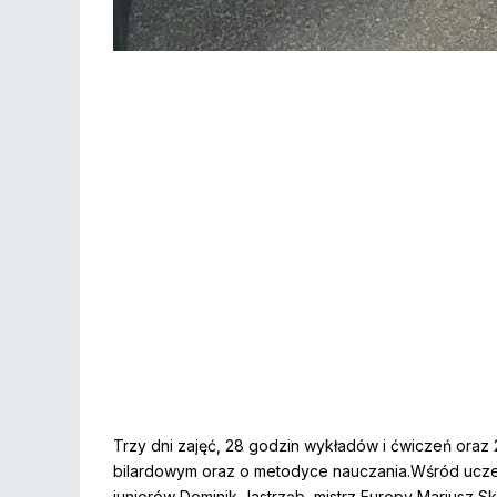
Trzy dni zajęć, 28 godzin wykładów i ćwiczeń oraz
bilardowym oraz o metodyce nauczania.Wśród uczest
juniorów Dominik Jastrząb, mistrz Europy Mariusz 