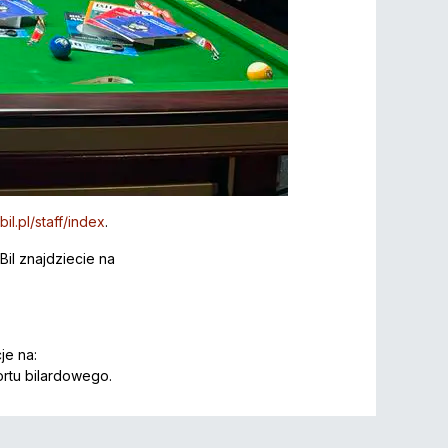
bil.pl/staff/index
.
Bil znajdziecie na
je na:
ortu bilardowego.