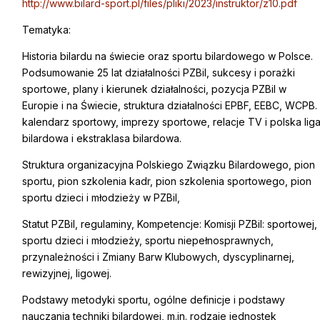
http://www.bilard-sport.pl/files/pliki/2023/instruktor/z10.pdf
Tematyka:
Historia bilardu na świecie oraz sportu bilardowego w Polsce.
Podsumowanie 25 lat działalności PZBil, sukcesy i porażki
sportowe, plany i kierunek działalności, pozycja PZBil w
Europie i na Świecie, struktura działalności EPBF, EEBC, WCPB.
kalendarz sportowy, imprezy sportowe, relacje TV i polska lig
bilardowa i ekstraklasa bilardowa.
Struktura organizacyjna Polskiego Związku Bilardowego, pion
sportu, pion szkolenia kadr, pion szkolenia sportowego, pion
sportu dzieci i młodzieży w PZBil,
Statut PZBil, regulaminy, Kompetencje: Komisji PZBil: sportowej,
sportu dzieci i młodzieży, sportu niepełnosprawnych,
przynależności i Zmiany Barw Klubowych, dyscyplinarnej,
rewizyjnej, ligowej.
Podstawy metodyki sportu, ogólne definicje i podstawy
nauczania techniki bilardowej, m.in. rodzaje jednostek