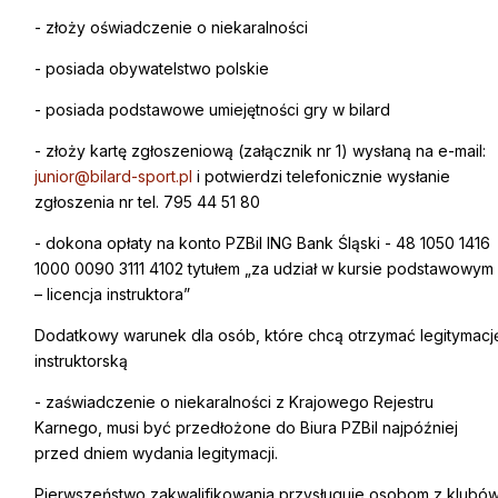
- złoży oświadczenie o niekaralności
- posiada obywatelstwo polskie
- posiada podstawowe umiejętności gry w bilard
- złoży kartę zgłoszeniową (załącznik nr 1) wysłaną na e-mail:
junior@bilard-sport.pl
i potwierdzi telefonicznie wysłanie
zgłoszenia nr tel. 795 44 51 80
- dokona opłaty na konto PZBil ING Bank Śląski - 48 1050 1416
1000 0090 3111 4102 tytułem „za udział w kursie podstawowym
– licencja instruktora”
Dodatkowy warunek dla osób, które chcą otrzymać legitymacj
instruktorską
- zaświadczenie o niekaralności z Krajowego Rejestru
Karnego, musi być przedłożone do Biura PZBil najpóźniej
przed dniem wydania legitymacji.
Pierwszeństwo zakwalifikowania przysługuje osobom z klubó