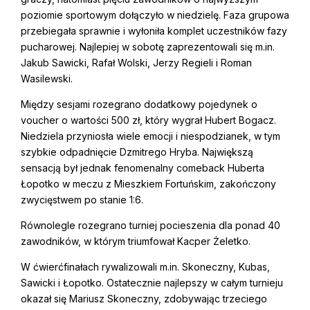
poziomie sportowym dołączyło w niedzielę. Faza grupowa
przebiegała sprawnie i wyłoniła komplet uczestników fazy
pucharowej. Najlepiej w sobotę zaprezentowali się m.in.
Jakub Sawicki, Rafał Wolski, Jerzy Regieli i Roman
Wasilewski.
Między sesjami rozegrano dodatkowy pojedynek o
voucher o wartości 500 zł, który wygrał Hubert Bogacz.
Niedziela przyniosła wiele emocji i niespodzianek, w tym
szybkie odpadnięcie Dzmitrego Hryba. Największą
sensacją był jednak fenomenalny comeback Huberta
Łopotko w meczu z Mieszkiem Fortuńskim, zakończony
zwycięstwem po stanie 1:6.
Równolegle rozegrano turniej pocieszenia dla ponad 40
zawodników, w którym triumfował Kacper Żeletko.
W ćwierćfinałach rywalizowali m.in. Skoneczny, Kubas,
Sawicki i Łopotko. Ostatecznie najlepszy w całym turnieju
okazał się Mariusz Skoneczny, zdobywając trzeciego