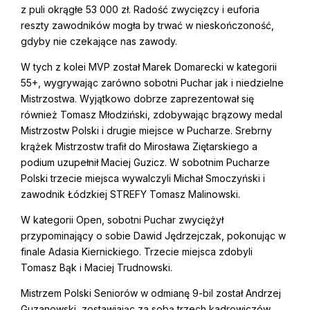
z puli okrągłe 53 000 zł. Radość zwycięzcy i euforia
reszty zawodników mogła by trwać w nieskończoność,
gdyby nie czekające nas zawody.
W tych z kolei MVP został Marek Domarecki w kategorii
55+, wygrywając zarówno sobotni Puchar jak i niedzielne
Mistrzostwa. Wyjątkowo dobrze zaprezentował się
również Tomasz Młodziński, zdobywając brązowy medal
Mistrzostw Polski i drugie miejsce w Pucharze. Srebrny
krążek Mistrzostw trafił do Mirosława Ziętarskiego a
podium uzupełnił Maciej Guzicz. W sobotnim Pucharze
Polski trzecie miejsca wywalczyli Michał Smoczyński i
zawodnik Łódzkiej STREFY Tomasz Malinowski.
W kategorii Open, sobotni Puchar zwyciężył
przypominający o sobie Dawid Jędrzejczak, pokonując w
finale Adasia Kiernickiego. Trzecie miejsca zdobyli
Tomasz Bąk i Maciej Trudnowski.
Mistrzem Polski Seniorów w odmianę 9-bil został Andrzej
Guzanowski, zostawiając za sobą trzech kadrowiczów,