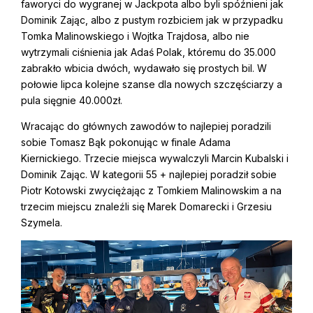
faworyci do wygranej w Jackpota albo byli spóźnieni jak
Dominik Zając, albo z pustym rozbiciem jak w przypadku
Tomka Malinowskiego i Wojtka Trajdosa, albo nie
wytrzymali ciśnienia jak Adaś Polak, któremu do 35.000
zabrakło wbicia dwóch, wydawało się prostych bil. W
połowie lipca kolejne szanse dla nowych szczęściarzy a
pula sięgnie 40.000zł.
Wracając do głównych zawodów to najlepiej poradzili
sobie Tomasz Bąk pokonując w finale Adama
Kiernickiego. Trzecie miejsca wywalczyli Marcin Kubalski i
Dominik Zając. W kategorii 55 + najlepiej poradził sobie
Piotr Kotowski zwyciężając z Tomkiem Malinowskim a na
trzecim miejscu znaleźli się Marek Domarecki i Grzesiu
Szymela.