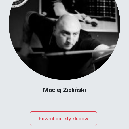
Maciej Zieliński
Powrót do listy klubów