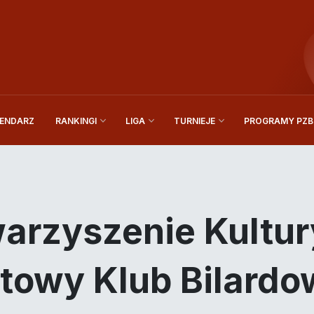
ENDARZ
PROGRAMY PZBi
RANKINGI
LIGA
TURNIEJE
arzyszenie Kultury
towy Klub Bilard