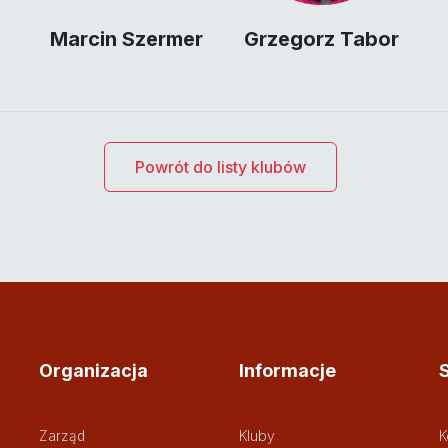
Marcin Szermer
Grzegorz Tabor
Powrót do listy klubów
Organizacja
Informacje
Zarząd
Kluby
K