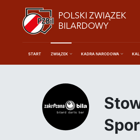
START
KAL
ZWIĄZEK
KADRA NARODOWA
Stow
Spor