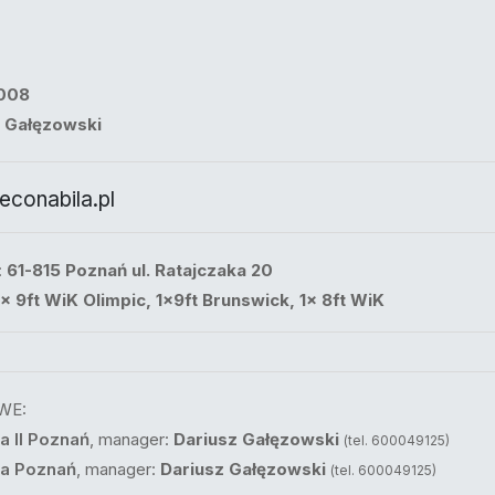
008
z Gałęzowski
conabila.pl
:
61-815 Poznań ul. Ratajczaka 20
 x 9ft WiK Olimpic, 1x9ft Brunswick, 1x 8ft WiK
WE:
a II Poznań
, manager:
Dariusz Gałęzowski
(tel. 600049125)
la Poznań
, manager:
Dariusz Gałęzowski
(tel. 600049125)