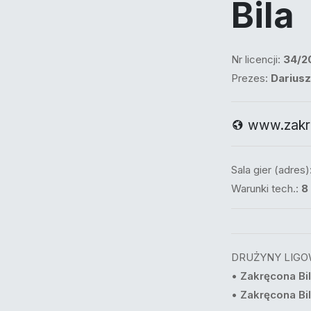
Bila
Nr licencji:
34/2
Prezes:
Darius
www.zakre
Sala gier (adres)
Warunki tech.:
8
DRUŻYNY LIGO
•
Zakręcona Bil
•
Zakręcona Bi