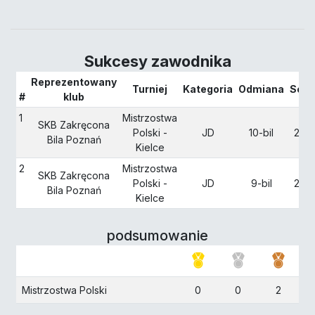
Sukcesy zawodnika
Reprezentowany
Turniej
Kategoria
Odmiana
Sezo
#
klub
1
Mistrzostwa
SKB Zakręcona
Polski -
JD
10-bil
202
Bila Poznań
Kielce
2
Mistrzostwa
SKB Zakręcona
Polski -
JD
9-bil
202
Bila Poznań
Kielce
podsumowanie
Mistrzostwa Polski
0
0
2