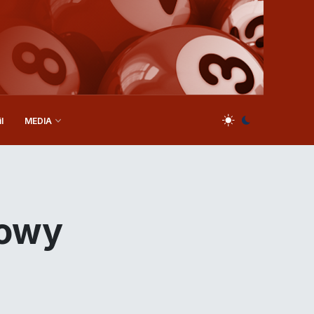
l
MEDIA
towy
e