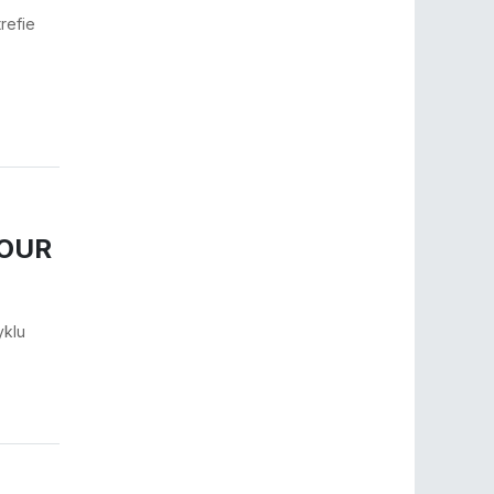
refie
TOUR
yklu