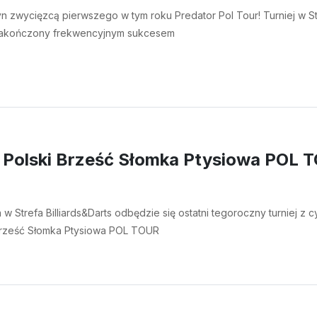
 zwycięzcą pierwszego w tym roku Predator Pol Tour! Turniej w St
akończony frekwencyjnym sukcesem
x Polski Brześć Słomka Ptysiowa POL 
w Strefa Billiards&Darts odbędzie się ostatni tegoroczny turniej z c
 Brześć Słomka Ptysiowa POL TOUR