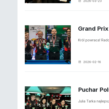
2026-03-23
Grand Prix
Król powraca! Rado
2026-02-16
Puchar Pol
Julia Tarka najlep