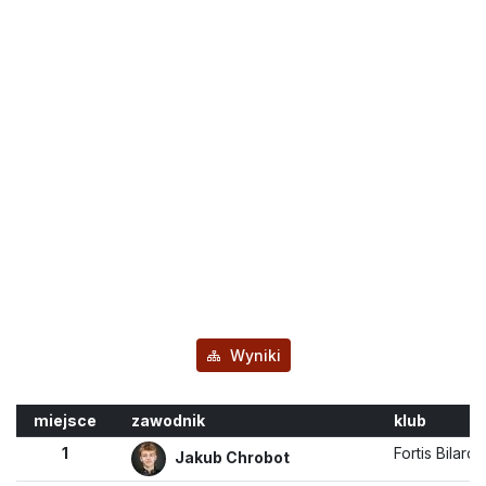
Wyniki
miejsce
zawodnik
klub
1
Fortis Bilard 
Jakub Chrobot