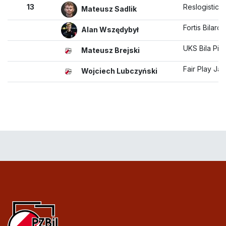
13
Reslogistic 
Mateusz Sadlik
Fortis Bilard 
Alan Wszędybył
UKS Bila Pie
Mateusz Brejski
Fair Play Ja
Wojciech Lubczyński