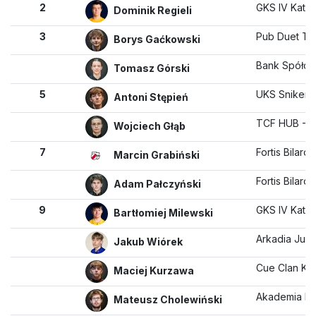
2
GKS IV Kato
Dominik Regieli
3
Pub Duet T
Borys Gaćkowski
Bank Spółdzi
Tomasz Górski
5
UKS Snikers
Antoni Stępień
TCF HUB - R
Wojciech Głąb
7
Fortis Bilard 
Marcin Grabiński
Fortis Bilard 
Adam Pałczyński
9
GKS IV Kato
Bartłomiej Milewski
Arkadia Jun
Jakub Wiórek
Cue Clan Ko
Maciej Kurzawa
Akademia Bil
Mateusz Cholewiński