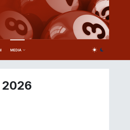
l
MEDIA
w 2026