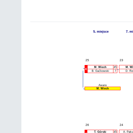
5. miejsce
7. m
25
23
M. Wiech
45
M. W
E
B. Gaćkowski
7
D. Reg
Awans
M. Wiech
26
24
T. Górski
45
A. Pałc