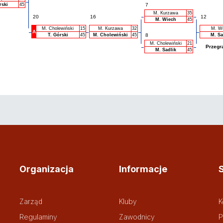
rski
45
7
M. Kurzawa
35
20
16
12
M. Wiech
45
M. Cholewiński
15
M. Kurzawa
32
M. W
A
T. Górski
45
M. Cholewiński
45
8
M. Sa
M. Cholewiński
21
Przegr
M. Sadlik
45
Organizacja
Informacje
Zarząd
Kluby
K
Regulaminy
Zawodnicy
P