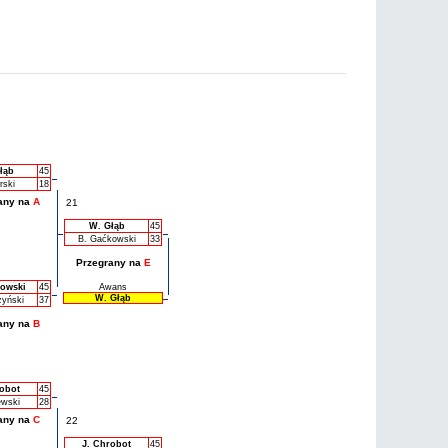
łąb
45
rski
18
any na
A
21
W. Głąb
45
B. Gaćkowski
33
Przegrany na
E
kowski
45
Awans
W. Głąb
zyński
37
any na
B
robot
45
ewski
28
any na
C
22
J. Chrobot
45