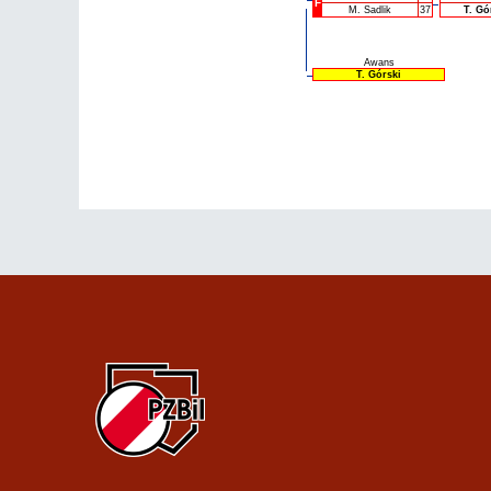
F
M. Sadlik
37
T. Gó
Awans
T. Górski