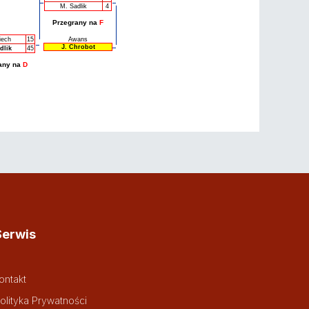
M. Sadlik
4
Przegrany na
F
iech
15
Awans
J. Chrobot
dlik
45
any na
D
Serwis
ontakt
olityka Prywatności