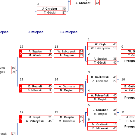
J. Chrobot
45
2
J. Chrobot
45
T. Górski
17
iejsce
9. miejsce
13. miejsce
1
W. Głąb
45
17
13
9
W. Lubczyński
13
A. Stępień
3
W. Lubczyński
24
W. G
D
2
M. Wiech
45
A. Stępień
45
T. Gó
A. Stępień
38
Przegr
T. Górski
45
iech
45
ieli
29
3
B. Gaćkowski
45
18
14
10
A. Oszmana
22
D. Regieli
45
A. Oszmana
35
B. Gać
C
B. Milewski
9
D. Regieli
45
4
A. Pałc
A. Pałczyński
45
Przegr
D. Regieli
34
5
J. Chrobot
45
19
15
11
M. Brejski
8
M. Brejski
21
M. Brejski
45
J. Ch
B
6
A. Pałczyński
45
M. Grabiński
27
B. Mil
M. Grabiński
14
Przegr
B. Milewski
45
zyński
27