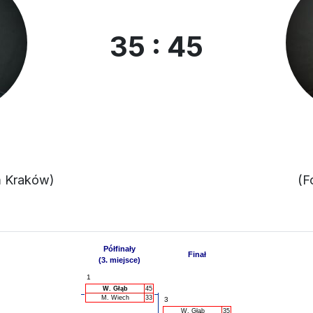
35 : 45
m Kraków)
(F
Półfinały
Finał
(3. miejsce)
1
W. Głąb
45
M. Wiech
33
3
W. Głąb
35