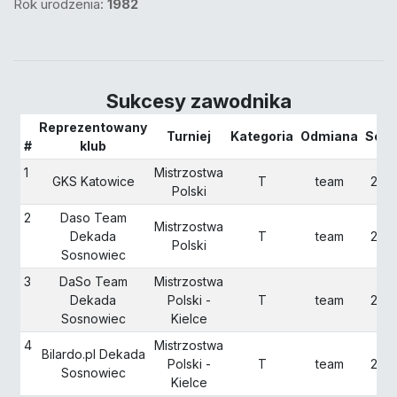
Rok urodzenia:
1982
Sukcesy zawodnika
Reprezentowany
Turniej
Kategoria
Odmiana
Sezo
#
klub
1
Mistrzostwa
GKS Katowice
T
team
202
Polski
2
Daso Team
Mistrzostwa
Dekada
T
team
202
Polski
Sosnowiec
3
DaSo Team
Mistrzostwa
Dekada
Polski -
T
team
202
Sosnowiec
Kielce
4
Mistrzostwa
Bilardo.pl Dekada
Polski -
T
team
202
Sosnowiec
Kielce