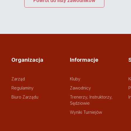
Powrót do listy zawodników
Organizacja
Informacje
Zarząd
Kluby
K
Regulaminy
Zawodnicy
P
Biuro Zarządu
Trenerzy, Instruktorzy,
I
Sędziowie
Wyniki Turniejów