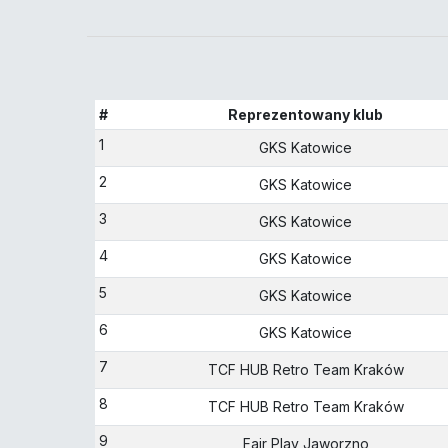
#
Reprezentowany klub
1
GKS Katowice
2
GKS Katowice
3
GKS Katowice
4
GKS Katowice
5
GKS Katowice
6
GKS Katowice
7
TCF HUB Retro Team Kraków
8
TCF HUB Retro Team Kraków
9
Fair Play Jaworzno