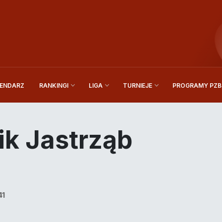
ENDARZ
PROGRAMY PZBi
RANKINGI
LIGA
TURNIEJE
k Jastrząb
41