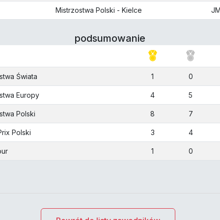
Mistrzostwa Polski - Kielce
J
podsumowanie
stwa Świata
1
0
ostwa Europy
4
5
stwa Polski
8
7
rix Polski
3
4
our
1
0